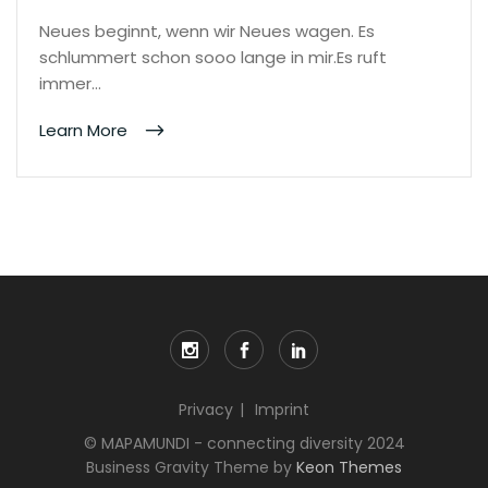
Neues beginnt, wenn wir Neues wagen. Es
schlummert schon sooo lange in mir.Es ruft
immer…
Learn More
Privacy
Imprint
© MAPAMUNDI - connecting diversity 2024
Business Gravity Theme by
Keon Themes